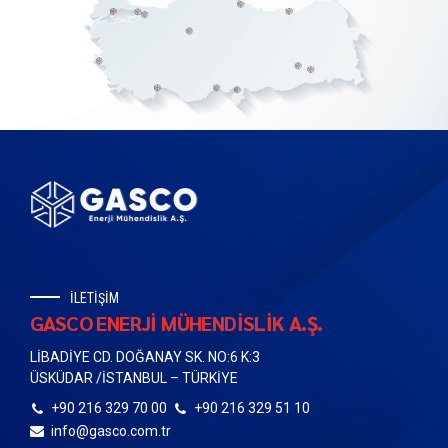
İLETİŞİM
GASCO ENERJİ MÜHENDİSLİK A.Ş.
LİBADİYE CD. DOĞANAY SK. NO:6 K:3
ÜSKÜDAR /İSTANBUL – TÜRKİYE
+90 216 329 70 00
+90 216 329 51 10
info@gasco.com.tr